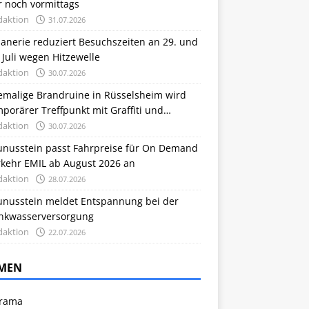
r noch vormittags
daktion
31.07.2026
anerie reduziert Besuchszeiten an 29. und
 Juli wegen Hitzewelle
daktion
30.07.2026
emalige Brandruine in Rüsselsheim wird
porärer Treffpunkt mit Graffiti und
grünung
daktion
30.07.2026
unusstein passt Fahrpreise für On Demand
rkehr EMIL ab August 2026 an
daktion
28.07.2026
unusstein meldet Entspannung bei der
inkwasserversorgung
daktion
22.07.2026
MEN
rama