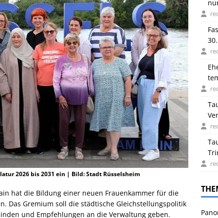
nu
re
Fas
30.
re
Eh
tem
Be
re
Ta
Ve
re
Ta
Tr
re
atur 2026 bis 2031 ein | Bild: Stadt Rüsselsheim
THE
ain hat die Bildung einer neuen Frauenkammer für die
n. Das Gremium soll die städtische Gleichstellungspolitik
Pano
nbinden und Empfehlungen an die Verwaltung geben.