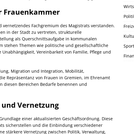
Wirts
er Frauenkammer
Politi
d vernetzendes Fachgremium des Magistrats verstanden.
Freiz
en in der Stadt zu vertreten, strukturelle
Kultu
tellung als Querschnittsaufgabe in kommunalen
m stehen Themen wie politische und gesellschaftliche
Spor
e Unabhängigkeit, Vereinbarkeit von Familie, Pflege und
Fina
ung, Migration und Integration, Mobilität,
 die Repräsentanz von Frauen in Gremien, im Ehrenamt
l in diesen Bereichen Bedarfe benennen und
 und Vernetzung
Grundlage einer aktualisierten Geschäftsordnung. Diese
rats sicherstellen und die Einbindung verschiedener
ine stärkere Vernetzung zwischen Politik, Verwaltung,