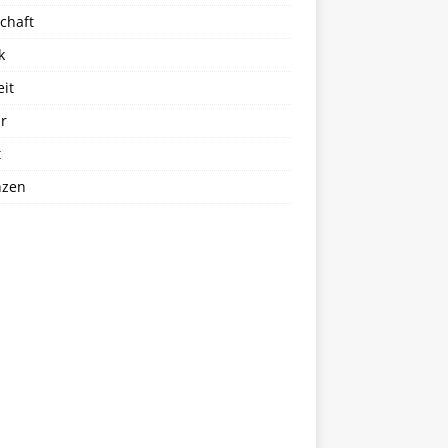
chaft
k
eit
r
t
nzen