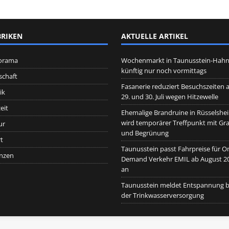
RIKEN
AKTUELLE ARTIKEL
orama
Wochenmarkt in Taunusstein-Hah
künftig nur noch vormittags
schaft
Fasanerie reduziert Besuchszeiten 
ik
29. und 30. Juli wegen Hitzewelle
eit
Ehemalige Brandruine in Rüsselshe
wird temporärer Treffpunkt mit Graf
ur
und Begrünung
t
Taunusstein passt Fahrpreise für O
nzen
Demand Verkehr EMIL ab August 2
an
Taunusstein meldet Entspannung b
der Trinkwasserversorgung