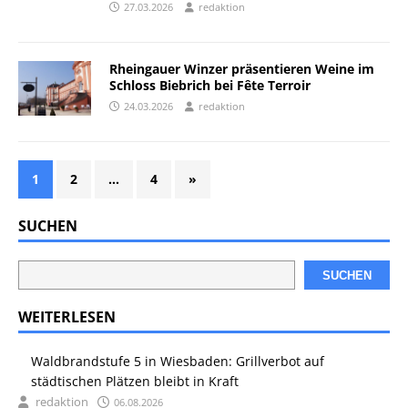
27.03.2026
redaktion
Rheingauer Winzer präsentieren Weine im
Schloss Biebrich bei Fête Terroir
24.03.2026
redaktion
1
2
…
4
»
SUCHEN
SUCHEN
WEITERLESEN
Waldbrandstufe 5 in Wiesbaden: Grillverbot auf
städtischen Plätzen bleibt in Kraft
redaktion
06.08.2026