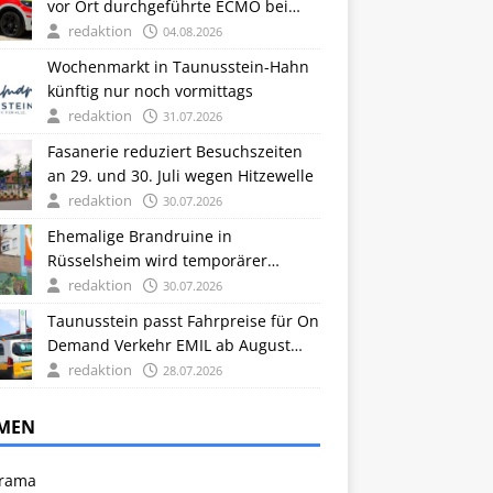
vor Ort durchgeführte ECMO bei
Herz-Kreislauf-Stillstand
redaktion
04.08.2026
Wochenmarkt in Taunusstein-Hahn
künftig nur noch vormittags
redaktion
31.07.2026
Fasanerie reduziert Besuchszeiten
an 29. und 30. Juli wegen Hitzewelle
redaktion
30.07.2026
Ehemalige Brandruine in
Rüsselsheim wird temporärer
Treffpunkt mit Graffiti und
redaktion
30.07.2026
Begrünung
Taunusstein passt Fahrpreise für On
Demand Verkehr EMIL ab August
2026 an
redaktion
28.07.2026
MEN
rama