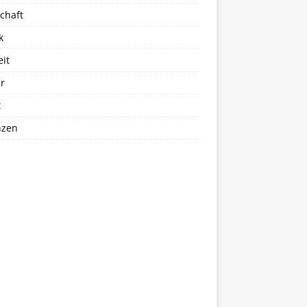
chaft
k
eit
r
t
nzen