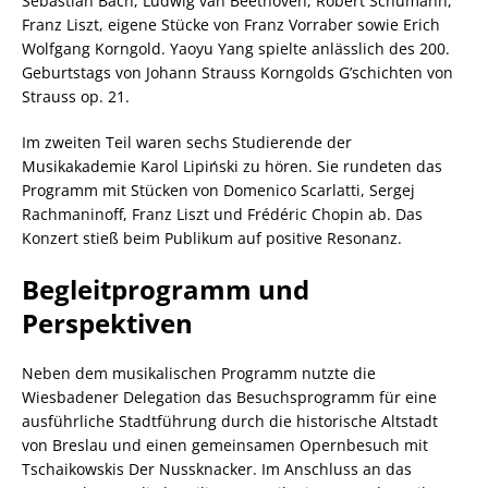
Sebastian Bach, Ludwig van Beethoven, Robert Schumann,
Franz Liszt, eigene Stücke von Franz Vorraber sowie Erich
Wolfgang Korngold. Yaoyu Yang spielte anlässlich des 200.
Geburtstags von Johann Strauss Korngolds G’schichten von
Strauss op. 21.
Im zweiten Teil waren sechs Studierende der
Musikakademie Karol Lipiński zu hören. Sie rundeten das
Programm mit Stücken von Domenico Scarlatti, Sergej
Rachmaninoff, Franz Liszt und Frédéric Chopin ab. Das
Konzert stieß beim Publikum auf positive Resonanz.
Begleitprogramm und
Perspektiven
Neben dem musikalischen Programm nutzte die
Wiesbadener Delegation das Besuchsprogramm für eine
ausführliche Stadtführung durch die historische Altstadt
von Breslau und einen gemeinsamen Opernbesuch mit
Tschaikowskis Der Nussknacker. Im Anschluss an das