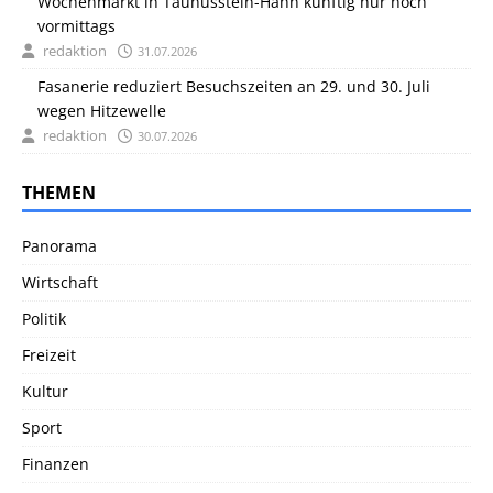
Wochenmarkt in Taunusstein-Hahn künftig nur noch
vormittags
redaktion
31.07.2026
Fasanerie reduziert Besuchszeiten an 29. und 30. Juli
wegen Hitzewelle
redaktion
30.07.2026
THEMEN
Panorama
Wirtschaft
Politik
Freizeit
Kultur
Sport
Finanzen