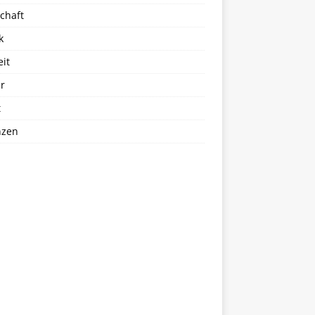
chaft
k
eit
r
t
nzen