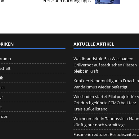
und
Preise und Buchungstipps
RIKEN
AKTUELLE ARTIKEL
orama
Waldbrandstufe 5 in Wiesbaden:
Grillverbot auf städtischen Plätzen
schaft
bleibt in Kraft
ik
Kopf der Nepomukfigur in Erbach 
Vandalismus wieder befestigt
eit
Wiesbaden startet Pilotprojekt für 
ur
Ort durchgeführte ECMO bei Herz-
t
Kreislauf-Stillstand
nzen
Wochenmarkt in Taunusstein-Hah
künftig nur noch vormittags
Fasanerie reduziert Besuchszeiten 