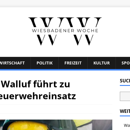
WIRTSCHAFT
POLITIK
FREIZEIT
KULTUR
SPO
 Walluf führt zu
SUC
euerwehreinsatz
WEI
Wal