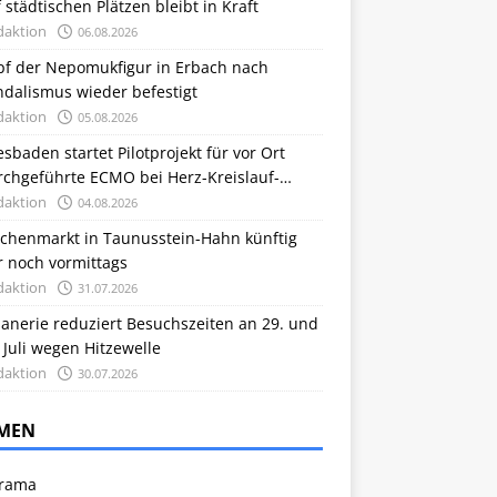
 städtischen Plätzen bleibt in Kraft
daktion
06.08.2026
pf der Nepomukfigur in Erbach nach
ndalismus wieder befestigt
daktion
05.08.2026
sbaden startet Pilotprojekt für vor Ort
rchgeführte ECMO bei Herz-Kreislauf-
llstand
daktion
04.08.2026
chenmarkt in Taunusstein-Hahn künftig
r noch vormittags
daktion
31.07.2026
anerie reduziert Besuchszeiten an 29. und
 Juli wegen Hitzewelle
daktion
30.07.2026
MEN
rama