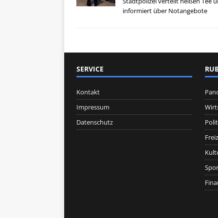
Stadtpolizei verteilt heißen Tee 
informiert über Notangebote
SERVICE
RUB
Kontakt
Pan
Impressum
Wirt
Datenschutz
Polit
Freiz
Kult
Spor
Fina