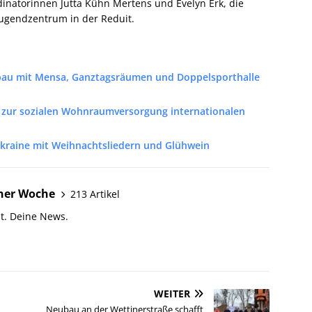
rdinatorinnen Jutta Kühn Mertens und Evelyn Erk, die
Jugendzentrum in der Reduit.
ubau mit Mensa, Ganztagsräumen und Doppelsporthalle
ll zur sozialen Wohnraumversorgung internationalen
 Ukraine mit Weihnachtsliedern und Glühwein
ner Woche
213 Artikel
t. Deine News.
WEITER
Neubau an der Wettinerstraße schafft