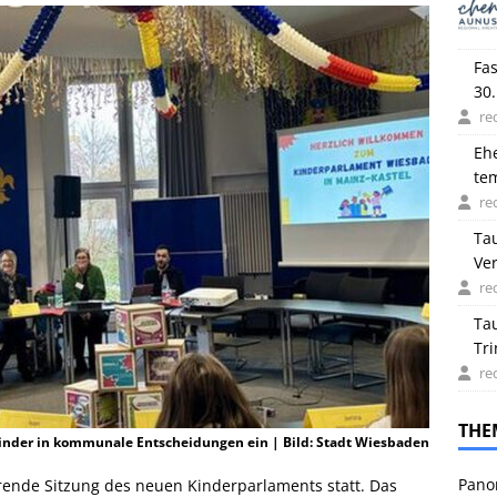
Fas
30.
re
Eh
tem
Be
re
Ta
Ve
re
Ta
Tr
re
THE
Kinder in kommunale Entscheidungen ein | Bild: Stadt Wiesbaden
Pano
erende Sitzung des neuen Kinderparlaments statt. Das