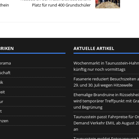
Rhein
Platz für rund 400 Grundschüler
RIKEN
AKTUELLE ARTIKEL
orama
Wochenmarkt in Taunusstein-Hah
künftig nur noch vormittags
schaft
Fasanerie reduziert Besuchszeiten 
ik
29. und 30. Juli wegen Hitzewelle
eit
Ehemalige Brandruine in Rüsselshe
wird temporärer Treffpunkt mit Graf
ur
und Begrünung
t
Taunusstein passt Fahrpreise für O
nzen
Demand Verkehr EMIL ab August 2
an
Taunusstein meldet Entspannung b