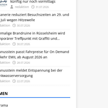
künftig nur noch vormittags
redaktion
31.07.2026
anerie reduziert Besuchszeiten an 29. und
 Juli wegen Hitzewelle
daktion
30.07.2026
emalige Brandruine in Rüsselsheim wird
porärer Treffpunkt mit Graffiti und
grünung
daktion
30.07.2026
unusstein passt Fahrpreise für On Demand
rkehr EMIL ab August 2026 an
daktion
28.07.2026
unusstein meldet Entspannung bei der
inkwasserversorgung
daktion
22.07.2026
MEN
rama