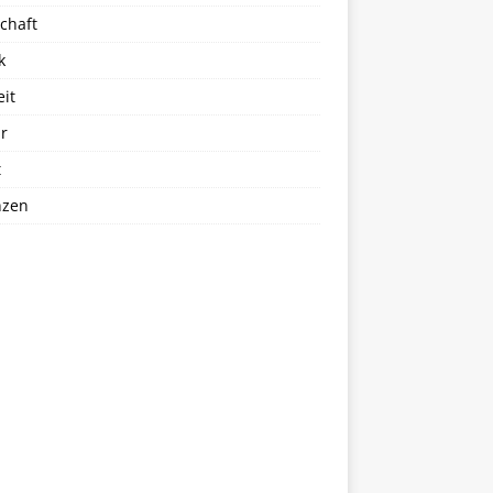
chaft
k
eit
r
t
nzen