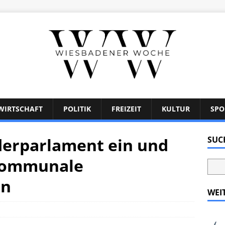
WIRTSCHAFT
POLITIK
FREIZEIT
KULTUR
SPO
nderparlament ein und
SUC
 kommunale
in
WEI