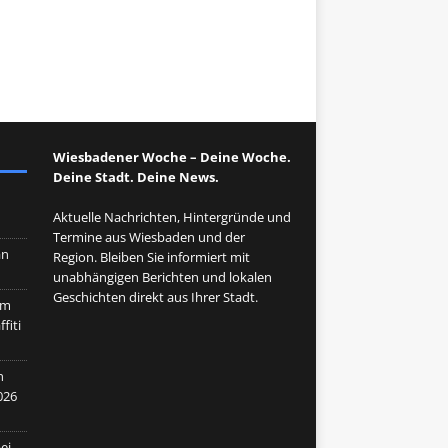
Wiesbadener Woche – Deine Woche.
Deine Stadt. Deine News.
n
Aktuelle Nachrichten, Hintergründe und
Termine aus Wiesbaden und der
an
Region. Bleiben Sie informiert mit
unabhängigen Berichten und lokalen
Geschichten direkt aus Ihrer Stadt.
im
fiti
n
026
ei