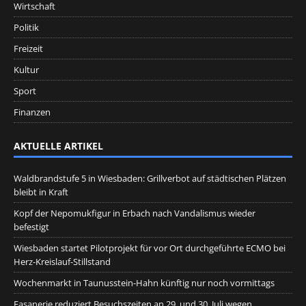
Wirtschaft
Politik
Freizeit
Kultur
Sport
Finanzen
AKTUELLE ARTIKEL
Waldbrandstufe 5 in Wiesbaden: Grillverbot auf städtischen Plätzen
bleibt in Kraft
Kopf der Nepomukfigur in Erbach nach Vandalismus wieder
befestigt
Wiesbaden startet Pilotprojekt für vor Ort durchgeführte ECMO bei
Herz-Kreislauf-Stillstand
Wochenmarkt in Taunusstein-Hahn künftig nur noch vormittags
Fasanerie reduziert Besuchszeiten an 29. und 30. Juli wegen