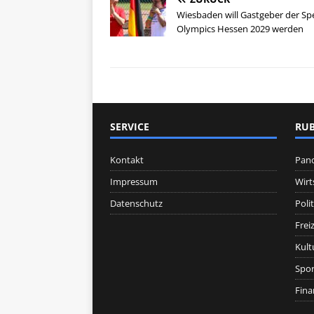
Wiesbaden will Gastgeber der Spe
Olympics Hessen 2029 werden
SERVICE
RUB
Kontakt
Pan
Impressum
Wirt
Datenschutz
Polit
Freiz
Kult
Spor
Fina