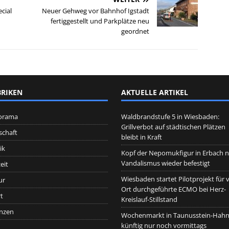
cial
Neuer Gehweg vor Bahnhof Igstadt
fertiggestellt und Parkplätze neu
geordnet
RIKEN
AKTUELLE ARTIKEL
orama
Waldbrandstufe 5 in Wiesbaden:
Grillverbot auf städtischen Plätzen
schaft
bleibt in Kraft
ik
Kopf der Nepomukfigur in Erbach 
Vandalismus wieder befestigt
eit
Wiesbaden startet Pilotprojekt für 
ur
Ort durchgeführte ECMO bei Herz-
t
Kreislauf-Stillstand
nzen
Wochenmarkt in Taunusstein-Hah
künftig nur noch vormittags