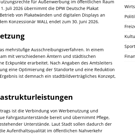
Nutzungsrechte für Außenwerbung im öffentlichen Raum
Wirts
 1. Juli 2026 übernimmt die DPW Deutsche Plakat
trieb von Plakatwänden und digitalen Displays an
Politi
t dem Konzessionär WALL endet zum 30. Juni 2026.
Freiz
setzung
Kultu
Spor
as mehrstufige Ausschreibungsverfahren. In einem
Fina
am mit verschiedenen Ämtern und städtischen
che Eckpunkte erarbeitet. Nach Angaben des Amtsleiters
ung eine Optimierung der Standorte und eine Reduktion
rgebnis ist demnach ein stadtbildverträgliches Konzept,
rastrukturleistungen
rtrags ist die Verbindung von Werbenutzung und
neue Fahrgastunterstände bereit und übernimmt Pflege,
estehender Unterstände. Laut Stadt sollen dadurch der
die Aufenthaltsqualität im öffentlichen Nahverkehr