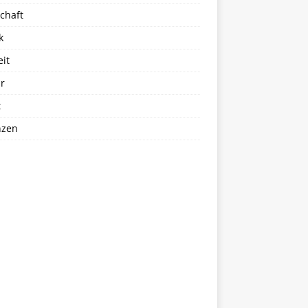
chaft
k
eit
r
t
nzen