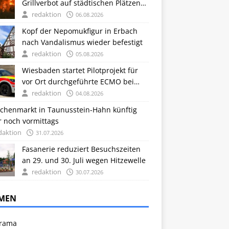
Grillverbot auf städtischen Plätzen
bleibt in Kraft
redaktion
06.08.2026
Kopf der Nepomukfigur in Erbach
nach Vandalismus wieder befestigt
redaktion
05.08.2026
Wiesbaden startet Pilotprojekt für
vor Ort durchgeführte ECMO bei
Herz-Kreislauf-Stillstand
redaktion
04.08.2026
chenmarkt in Taunusstein-Hahn künftig
r noch vormittags
daktion
31.07.2026
Fasanerie reduziert Besuchszeiten
an 29. und 30. Juli wegen Hitzewelle
redaktion
30.07.2026
MEN
rama