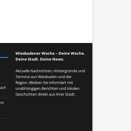
Wiesbadener Woche – Deine Woche.
Deine Stadt. Deine News.
Aktuelle Nachrichten, Hintergründe und
Termine aus Wiesbaden und der
Region. Bleiben Sie informiert mit
nach
unabhängigen Berichten und lokalen
Geschichten direkt aus Ihrer Stadt.
vor
n