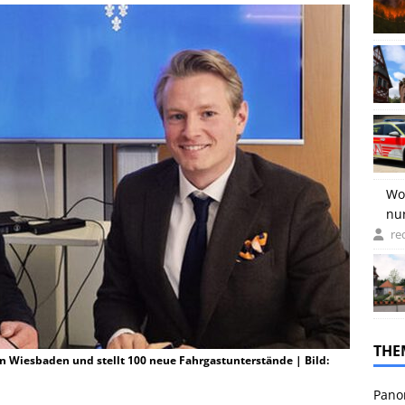
Wo
nu
re
THE
n Wiesbaden und stellt 100 neue Fahrgastunterstände | Bild:
Pano